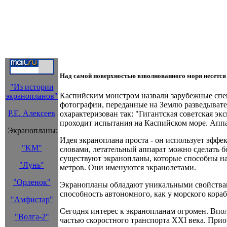
Над самой поверхностью взволнованного моря несется н
"Из истории
Каспийским монстром назвали зарубежные спец
экранопланов"
фотографии, переданные на Землю разведыват
Р.Е. Алексеев
охарактеризован так: "Гигантская советская эк
проходит испытания на Каспийском море. Аппара
Экранопланы:
Идея экраноплана проста - он использует эфф
"KM"
словами, летательный аппарат можно сделать бо
существуют экранопланы, которые способны на 
"Лунь"
метров. Они именуются экранолетами.
"Орленок"
Экранопланы обладают уникальными свойствами,
способность автономного, как у морского кораб
"Амфистар"
Сегодня интерес к экранопланам огромен. Впол
"Волга-2"
частью скоростного транспорта XXI века. Прио