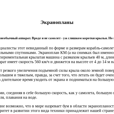
Экранопланы
еобычный аппарат. Вроде и не самолет - уж слишком коротки крылья. Но и 
иалисты этот невиданный по форме и размерам корабль-самолет
ельными спутниками. Экраноплан КМ (а на снимках был именно
спериментальная крылатая машина с размахом крыльев 40 м, длин
т имеет скорость 560 км/ч и движется на высоте от 4 до 14 м н
ект резкого увеличения подъемной силы крыла около земной пов
льшим и тяжелым, правда, за счет того, что летать он будет очен
длительное время уходить от экрана и подниматься на большую 
 соединяя в себе большую скорость, как у самолета, большую г
ля, плавания на воде.
не возможно, что в мире назревает бум в области экранопланост
ритет в развитии этого вида техники принадлежит нашей стране