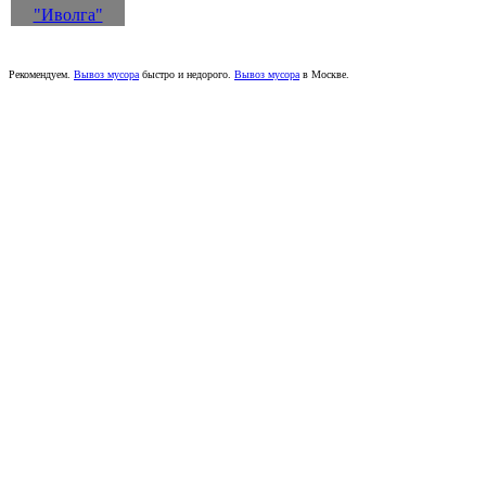
"Иволга"
Рекомендуем.
Вывоз мусора
быстро и недорого.
Вывоз мусора
в Москве.